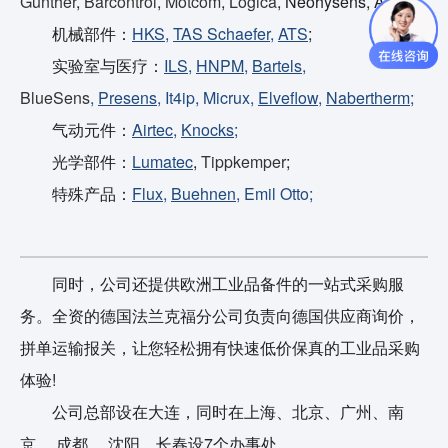
Gunther
,
Barcontrol
,
Motcom
,
Logica
, Neohysens, AMS;
机械部件：
HKS
,
TAS Schaefer
,
ATS
;
实验室与医疗：
ILS
,
HNPM
,
Bartels
,
BlueSens
,
Presens
, It4ip, Micrux,
Elveflow
,
Nabertherm
;
气动元件：
Airtec
,
Knocks
;
光学部件：
Lumatec
,
Tippkemper
;
特殊产品：
Flux
,
Buehnen
, Emil Otto;
同时，公司还提供欧洲工业品备件的一站式采购服
务。全资的德国法兰克福分公司负责向德国供应商询价，
拼单运输报关，让您轻松拥有快速低价保真的工业品采购
体验!
公司总部设在大连，同时在上海、北京、广州、南
京、 成都、 沈阳、长春设7个办事处。