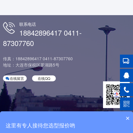
联系电话
18842896417 0411-
87307760
传真：18842896417 0411-87307760
地址：大连市保税区罗湖路5号
在线留言
在线QQ
官方微信服务号
×
这里有专人接待您选型报价哟
友情链接：
CO-AX
GSR
AVS Römer
AVS接头
GSR气动阀
GSR电磁阀